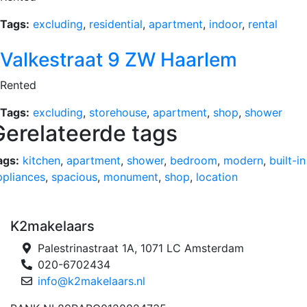
Tags:
excluding
,
residential
,
apartment
,
indoor
,
rental
Valkestraat 9 ZW Haarlem
Rented
Tags:
excluding
,
storehouse
,
apartment
,
shop
,
shower
Gerelateerde tags
ags:
kitchen
,
apartment
,
shower
,
bedroom
,
modern
,
built-in
ppliances
,
spacious
,
monument
,
shop
,
location
K2makelaars
Palestrinastraat 1A, 1071 LC Amsterdam
020-6702434
info@k2makelaars.nl