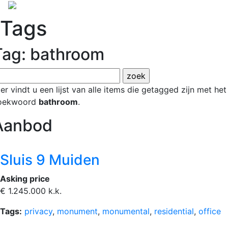
Tags
Tag: bathroom
er vindt u een lijst van alle items die getagged zijn met het
oekwoord
bathroom
.
Aanbod
Sluis 9 Muiden
Asking price
€ 1.245.000 k.k.
Tags:
privacy
,
monument
,
monumental
,
residential
,
office