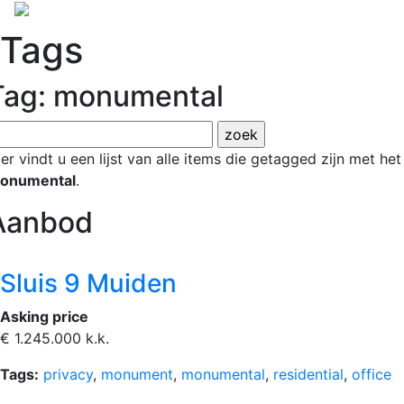
Tags
Tag: monumental
ier vindt u een lijst van alle items die getagged zijn met h
onumental
.
Aanbod
Sluis 9 Muiden
Asking price
€ 1.245.000 k.k.
Tags:
privacy
,
monument
,
monumental
,
residential
,
office