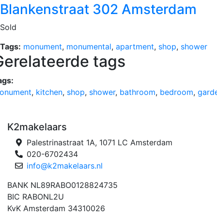
Blankenstraat 302 Amsterdam
Sold
Tags:
monument
,
monumental
,
apartment
,
shop
,
shower
Gerelateerde tags
ags:
onument
,
kitchen
,
shop
,
shower
,
bathroom
,
bedroom
,
gard
K2makelaars
Palestrinastraat 1A, 1071 LC Amsterdam
020-6702434
info@k2makelaars.nl
BANK NL89RABO0128824735
BIC RABONL2U
KvK Amsterdam 34310026