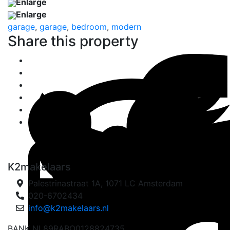
Enlarge
Enlarge
garage
,
garage
,
bedroom
,
modern
Share this property
K2makelaars
Palestrinastraat 1A, 1071 LC Amsterdam
020-6702434
info@k2makelaars.nl
BANK NL89RABO0128824735