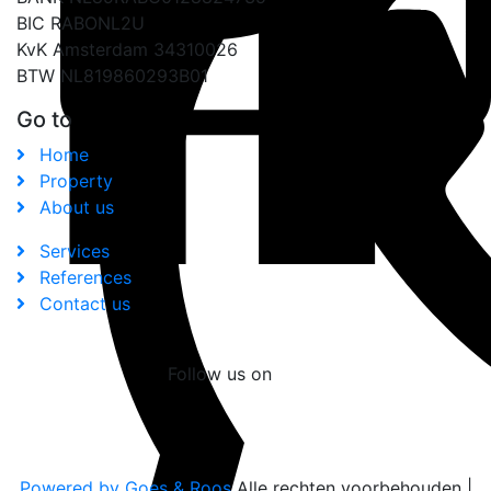
BIC RABONL2U
KvK Amsterdam 34310026
BTW NL819860293B01
Go to
Home
Property
About us
Services
References
Contact us
Follow us on
Powered by Goes & Roos
Alle rechten voorbehouden
|